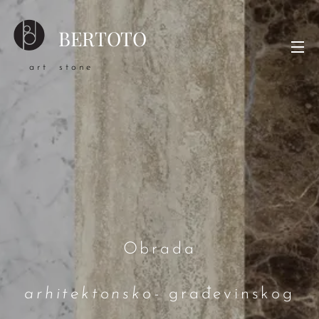
BERTOTO
art stone
Obrada
arhitektonsko-
građevinskog