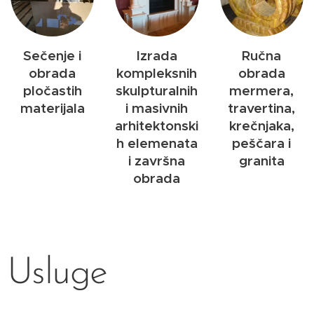
Sečenje i
Izrada
Ručna
obrada
kompleksnih
obrada
pločastih
skulpturalnih
mermera,
materijala
i masivnih
travertina,
arhitektonski
krečnjaka,
h elemenata
peščara i
i završna
granita
obrada
Usluge